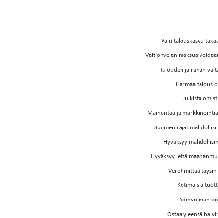
Vain talouskasvu taka
Valtionvelan maksua voidaan 
Talouden ja rahan val
Harmaa talous o
Julkista omist
Mainontaa ja markkinointi
Suomen rajat mahdollis
Hyväksyy mahdollis
Hyväksyy. että maahanmuu
Verot mittaa täysi
Kotimaisia tuott
Ydinvoiman on
Ostaa yleensä halv