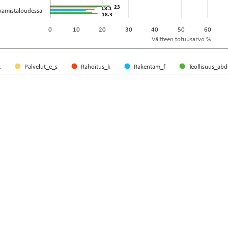
23
23
18.1
18.1
akamistaloudessa
18.3
18.3
0
10
20
30
40
50
60
Väitteen totuusarvo %
t
Palvelut_e_s
Rahoitus_k
Rakentam_f
Teollisuus_abd