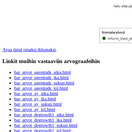
Halu elää j
Toimialaryhmä
Inform_Viest_ji
Avaa tämä omaksi ikkunaksi
.
Linkit muihin vastaaviin arvograafeihin
bar_arvot_agentratk_aika.html
bar_arvot_agentratk_ika.html
bar_arvot_agentratk_sukup.html
bar_arvot_agentratk_tol.html
bar_arvot_ay_aika.html
bar_arvot_ay_ika.html
bar_arvot_ay_sukup.html
bar_arvot_ay_tol.html
bar_arvot_degrowth1_aika.html
bar_arvot_degrowth1_ika.html
bar_arvot_degrowth1_sukup.html
bar_arvot_degrowth1_tol.html