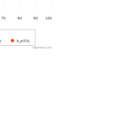
70
80
90
100
c
X_eiTOL
Highcharts.com