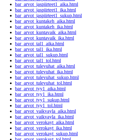
bar_arvot_jaspiirteet1_aika.html
bar_arvot_jaspiirteet1_ika.html
bar_arvot_jaspiirteet1_sukup.html
bar_arvot_kuntakeh_aika.html
bar_arvot_kuntakeh_ika.html
bar_arvot_kuntavaik_aika.html
bar_arvot_kuntavaik_ika.html
bar_arvot_tal1_aika.html
bar_arvot_tal1_ika.html
bar_arvot_tal1_sukup.html
bar_arvot_tal1_tol.html
bar_arvot_tulevuhat_aika.html
bar_arvot_tulevuhat_ika.html
bar_arvot_tulevuhat_sukup.html
bar_arvot_tulevuhat_tol.html
bar_arvot_tyy1_aika.html
bar_arvot_tyy1_ika.html
bar_arvot_tyy1_sukup.html
bar_arvot_tyy1_tol.html
bar_arvot_vaikvayla_aika.html
bar_arvot_vaikvayla_ika.html
bar_arvot_verokayt_aika.html
bar_arvot_verokayt_ika.html
bar_arvot_verokayt_sukup.html
bar_arvot_verokayt_tol.html